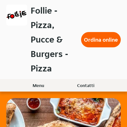
Passa
Follie -
al
contenuto
Pizza,
principale
Pucce &
Ordina online
Burgers -
Pizza
Menu
Contatti